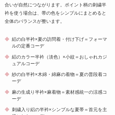
合いが自然につながります。ポイント柄の刺繍半
衿を使う場合は、帯の色をシンプルにまとめると
全体のバランスが整います。
◆
絽の白半衿×夏の訪問着・付け下げ＝フォーマ
ルの定番コーデ
◆
絽のカラー半衿（淡色）×小紋＝おしゃれカジ
ュアルコーデ
◆
紗の白半衿×木綿・綿麻の着物＝夏の普段着コ
ーデ
◆
麻の生成り半衿×麻着物＝素材感統一の涼感コ
ーデ
◆
刺繍入り絽の半衿×シンプルな夏帯＝首元を主