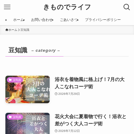
きものでライフ
ホーム
お問い合わせ
ごあいさつ
プライバシーポリシー
ホーム
豆知識
豆知識
– category –
浴衣を着物風に格上げ！7月の大
豆知識
人こなれコーデ術
2026年7月29日
花火大会に夏着物で行く！浴衣と
豆知識
差がつく大人コーデ術
2026年7月12日