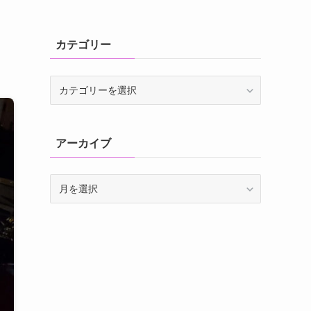
カテゴリー
カ
テ
ゴ
リ
アーカイブ
ー
ア
ー
カ
イ
ブ