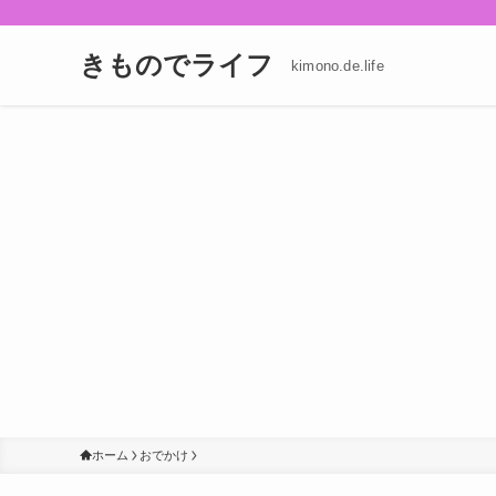
きものでライフ
kimono.de.life
ホーム
おでかけ