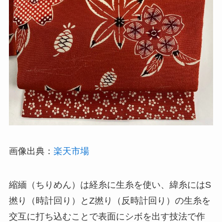
画像出典：
楽天市場
縮緬（ちりめん）は経糸に生糸を使い、緯糸にはS
撚り（時計回り）とZ撚り（反時計回り）の生糸を
交互に打ち込むことで表面にシボを出す技法で作