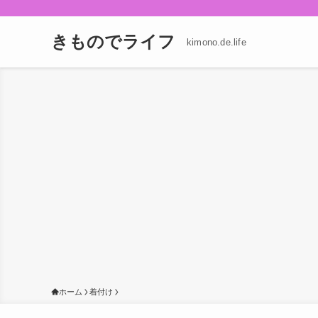
きものでライフ
kimono.de.life
ホーム
着付け