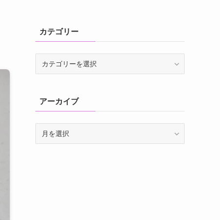
カテゴリー
カ
テ
ゴ
リ
アーカイブ
ー
ア
ー
カ
イ
ブ