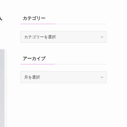
入
カテゴリー
カ
テ
ゴ
リ
アーカイブ
ー
ア
ー
カ
イ
ブ