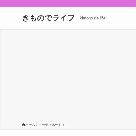
きものでライフ
kimono.de.life
ホーム
コーディネート