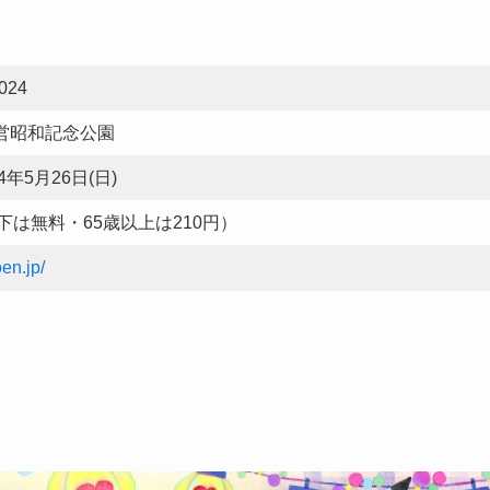
24
国営昭和記念公園
24年5月26日(日)
下は無料・65歳以上は210円）
en.jp/