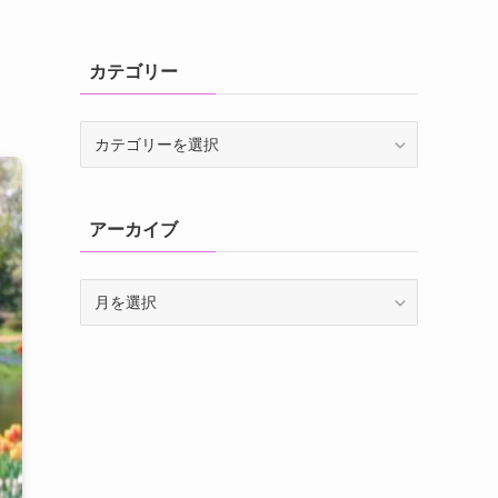
カテゴリー
カ
テ
ゴ
リ
アーカイブ
ー
ア
ー
カ
イ
ブ