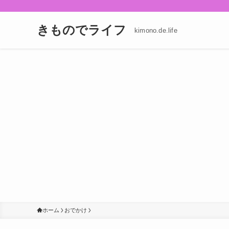
きものでライフ
kimono.de.life
ホーム
おでかけ